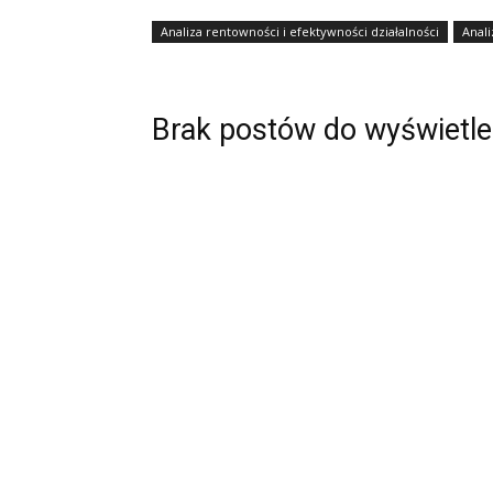
Analiza rentowności i efektywności działalności
Anali
Brak postów do wyświetle