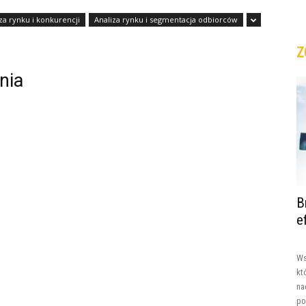
za rynku i konkurencji
Analiza rynku i segmentacja odbiorców
Z
nia
B
e
Ws
kt
na
po