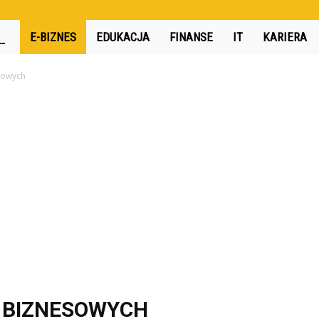
360interactive.pl
E-BIZNES
EDUKACJA
FINANSE
IT
KARIERA
sowych
 BIZNESOWYCH