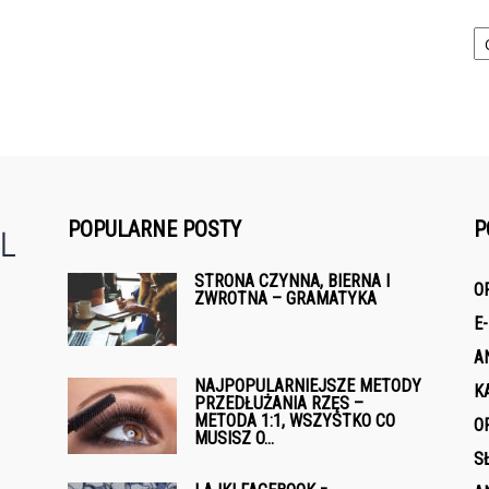
Ka
POPULARNE POSTY
P
STRONA CZYNNA, BIERNA I
O
ZWROTNA – GRAMATYKA
e
E
A
NAJPOPULARNIEJSZE METODY
K
PRZEDŁUŻANIA RZĘS –
METODA 1:1, WSZYSTKO CO
O
MUSISZ O...
S