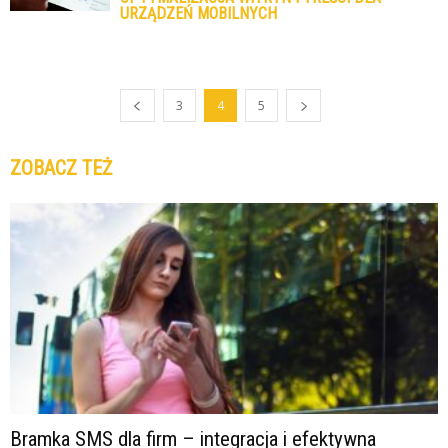
URZĄDZEŃ MOBILNYCH
3
4
5
ZOBACZ TEŻ
Bramka SMS dla firm – integracja i efektywna