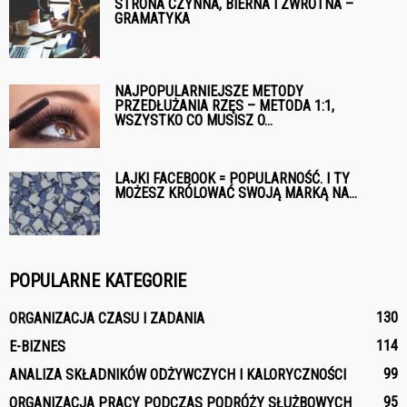
STRONA CZYNNA, BIERNA I ZWROTNA –
GRAMATYKA
NAJPOPULARNIEJSZE METODY
PRZEDŁUŻANIA RZĘS – METODA 1:1,
WSZYSTKO CO MUSISZ O...
LAJKI FACEBOOK = POPULARNOŚĆ. I TY
MOŻESZ KRÓLOWAĆ SWOJĄ MARKĄ NA...
POPULARNE KATEGORIE
130
ORGANIZACJA CZASU I ZADANIA
114
E-BIZNES
99
ANALIZA SKŁADNIKÓW ODŻYWCZYCH I KALORYCZNOŚCI
95
ORGANIZACJA PRACY PODCZAS PODRÓŻY SŁUŻBOWYCH