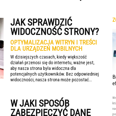
Z
JAK SPRAWDZIĆ
WIDOCZNOŚĆ STRONY?
OPTYMALIZACJA WITRYN I TREŚCI
DLA URZĄDZEŃ MOBILNYCH
W dzisiejszych czasach, kiedy większość
działań przenosi się do internetu, ważne jest,
aby nasza strona była widoczna dla
potencjalnych użytkowników. Bez odpowiedniej
B
widoczności, nasza strona może pozostać...
e
Ws
W JAKI SPOSÓB
kt
na
ZABEZPIECZYĆ DANE
po