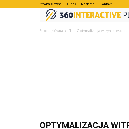
Strona główna
O nas
Reklama
Kontakt
Strona główna
IT
Optymalizacja witryn i treści d
OPTYMALIZACJA WITR