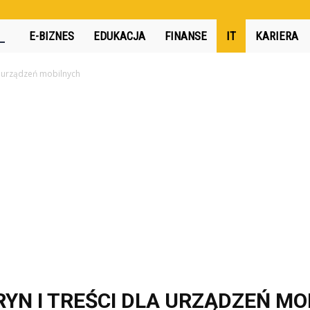
360interactive.pl
E-BIZNES
EDUKACJA
FINANSE
IT
KARIERA
la urządzeń mobilnych
YN I TREŚCI DLA URZĄDZEŃ M