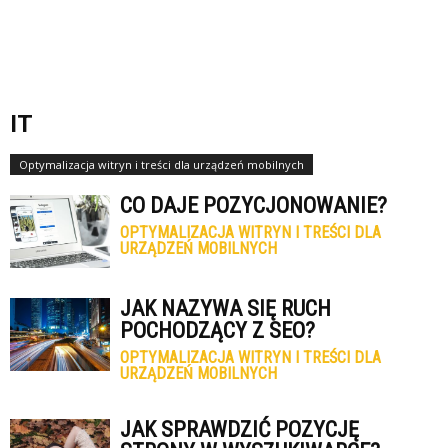
IT
Optymalizacja witryn i treści dla urządzeń mobilnych
CO DAJE POZYCJONOWANIE?
OPTYMALIZACJA WITRYN I TREŚCI DLA
URZĄDZEŃ MOBILNYCH
JAK NAZYWA SIĘ RUCH
POCHODZĄCY Z SEO?
OPTYMALIZACJA WITRYN I TREŚCI DLA
URZĄDZEŃ MOBILNYCH
JAK SPRAWDZIĆ POZYCJĘ