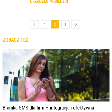
URZĄDZEŃ MOBILNYCH
1
2
3
ZOBACZ TEŻ
Bramka SMS dla firm – integracja i efektywna