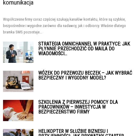
komunikacja
Współczesne firmy coraz częściej szukają kanałów kontaktu, które są szybkie,
bezpośrednie i wygodne zarówno dla nadawcy, jak i odbiorcy. Właśnie dlatego
bramka SMS pozostaje...
STRATEGIA OMNICHANNEL W PRAKTYCE: JAK
PŁYNNIE PRZECHODZIĆ OD MAILA DO
WIADOMOŚCI...
WÓZEK DO PRZEWOZU BECZEK – JAK WYBRAĆ
BEZPIECZNY I WYGODNY MODEL?
SZKOLENIA Z PIERWSZEJ POMOCY DLA
PRACOWNIKÓW – INWESTYCJA W
BEZPIECZEŃSTWO FIRMY
HELIKOPTER W SŁUŻBIE BIZNESU I