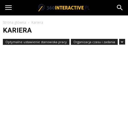
360interactive.pl
Strona główna
Kariera
KARIERA
Optymalne ustawienie stanowiska pracy
Organizacja czasu i zadania