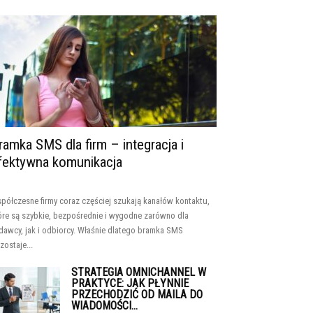
ramka SMS dla firm – integracja i
fektywna komunikacja
półczesne firmy coraz częściej szukają kanałów kontaktu,
óre są szybkie, bezpośrednie i wygodne zarówno dla
dawcy, jak i odbiorcy. Właśnie dlatego bramka SMS
zostaje...
STRATEGIA OMNICHANNEL W
PRAKTYCE: JAK PŁYNNIE
PRZECHODZIĆ OD MAILA DO
WIADOMOŚCI...