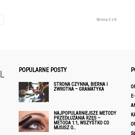
Strona 3 z 6
POPULARNE POSTY
P
STRONA CZYNNA, BIERNA I
O
ZWROTNA – GRAMATYKA
e
E
A
NAJPOPULARNIEJSZE METODY
K
PRZEDŁUŻANIA RZĘS –
METODA 1:1, WSZYSTKO CO
O
MUSISZ O...
S