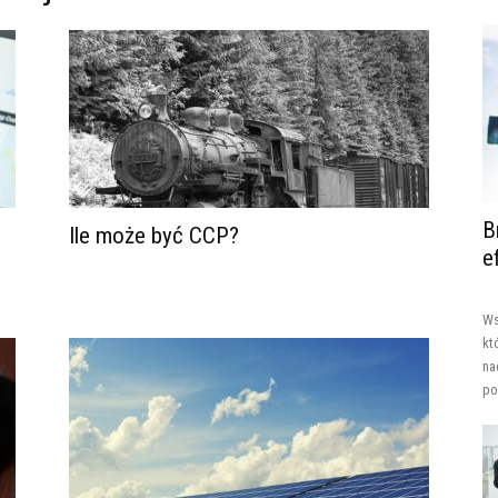
B
Ile może być CCP?
e
Ws
kt
na
po