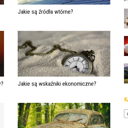
Jakie są źródła wtórne?
y?
Jakie są wskaźniki ekonomiczne?
K
Ka