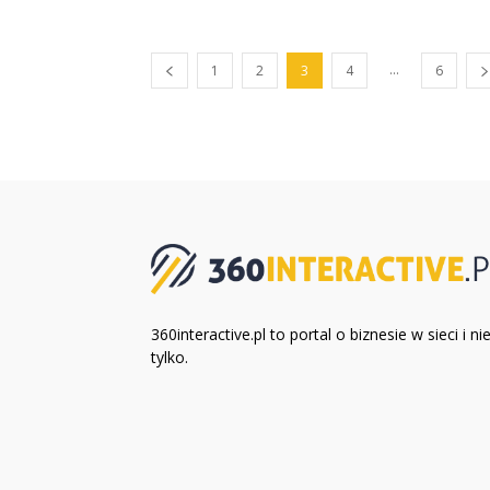
...
1
2
3
4
6
360interactive.pl to portal o biznesie w sieci i ni
tylko.