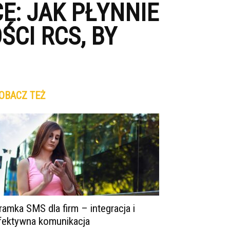
E: JAK PŁYNNIE
CI RCS, BY
OBACZ TEŻ
ramka SMS dla firm – integracja i
fektywna komunikacja