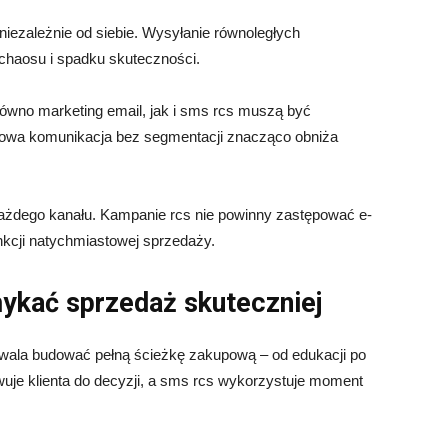
iezależnie od siebie. Wysyłanie równoległych
 chaosu i spadku skuteczności.
równo marketing email, jak i sms rcs muszą być
wa komunikacja bez segmentacji znacząco obniża
każdego kanału. Kampanie rcs nie powinny zastępować e-
unkcji natychmiastowej sprzedaży.
kać sprzedaż skuteczniej
zwala budować pełną ścieżkę zakupową – od edukacji po
towuje klienta do decyzji, a sms rcs wykorzystuje moment