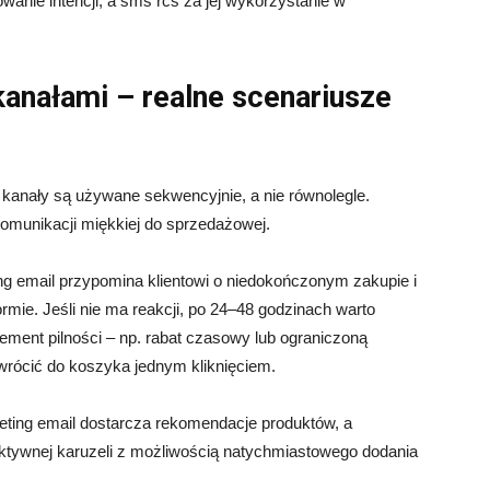
anie intencji, a sms rcs za jej wykorzystanie w
anałami – realne scenariusze
 kanały są używane sekwencyjnie, a nie równolegle.
omunikacji miękkiej do sprzedażowej.
ng email przypomina klientowi o niedokończonym zakupie i
ormie. Jeśli nie ma reakcji, po 24–48 godzinach warto
ement pilności – np. rabat czasowy lub ograniczoną
rócić do koszyka jednym kliknięciem.
keting email dostarcza rekomendacje produktów, a
raktywnej karuzeli z możliwością natychmiastowego dodania