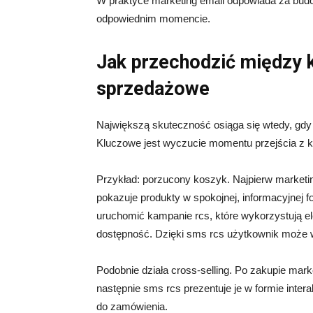
W praktyce marketing email odpowiada za budow
odpowiednim momencie.
Jak przechodzić między k
sprzedażowe
Największą skuteczność osiąga się wtedy, gdy
Kluczowe jest wyczucie momentu przejścia z k
Przykład: porzucony koszyk. Najpierw marketi
pokazuje produkty w spokojnej, informacyjnej f
uruchomić kampanie rcs, które wykorzystują el
dostępność. Dzięki sms rcs użytkownik może w
Podobnie działa cross-selling. Po zakupie mar
następnie sms rcs prezentuje je w formie inte
do zamówienia.