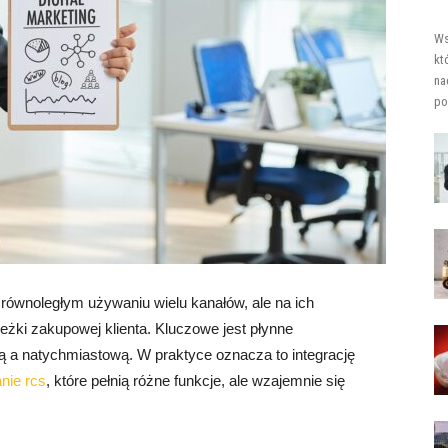
Ws
kt
na
po
 równoległym używaniu wielu kanałów, ale na ich
żki zakupowej klienta. Kluczowe jest płynne
 a natychmiastową. W praktyce oznacza to integrację
nie rcs
, które pełnią różne funkcje, ale wzajemnie się