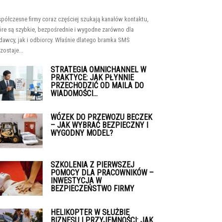
półczesne firmy coraz częściej szukają kanałów kontaktu,
óre są szybkie, bezpośrednie i wygodne zarówno dla
dawcy, jak i odbiorcy. Właśnie dlatego bramka SMS
zostaje...
STRATEGIA OMNICHANNEL W
PRAKTYCE: JAK PŁYNNIE
PRZECHODZIĆ OD MAILA DO
WIADOMOŚCI...
WÓZEK DO PRZEWOZU BECZEK
– JAK WYBRAĆ BEZPIECZNY I
WYGODNY MODEL?
SZKOLENIA Z PIERWSZEJ
POMOCY DLA PRACOWNIKÓW –
INWESTYCJA W
BEZPIECZEŃSTWO FIRMY
HELIKOPTER W SŁUŻBIE
BIZNESU I PRZYJEMNOŚCI: JAK