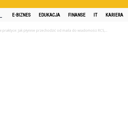
360interactive.pl
E-BIZNES
EDUKACJA
FINANSE
IT
KARIERA
 praktyce: Jak płynnie przechodzić od maila do wiadomości RCS,...