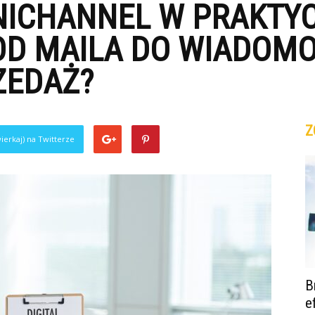
ICHANNEL W PRAKTYC
D MAILA DO WIADOMOŚ
ZEDAŻ?
Z
ierkaj) na Twitterze
B
e