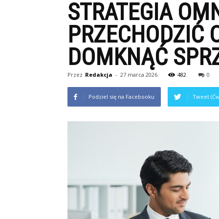
STRATEGIA OMN
PRZECHODZIĆ O
DOMKNĄĆ SPR
Przez
Redakcja
-
27 marca 2026
482
0
Podziel się na Facebooku
Tweet (Ćw