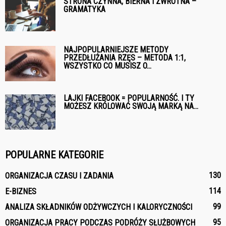
STRONA CZYNNA, BIERNA I ZWROTNA –
GRAMATYKA
NAJPOPULARNIEJSZE METODY
PRZEDŁUŻANIA RZĘS – METODA 1:1,
WSZYSTKO CO MUSISZ O...
LAJKI FACEBOOK = POPULARNOŚĆ. I TY
MOŻESZ KRÓLOWAĆ SWOJĄ MARKĄ NA...
POPULARNE KATEGORIE
130
ORGANIZACJA CZASU I ZADANIA
114
E-BIZNES
99
ANALIZA SKŁADNIKÓW ODŻYWCZYCH I KALORYCZNOŚCI
95
ORGANIZACJA PRACY PODCZAS PODRÓŻY SŁUŻBOWYCH