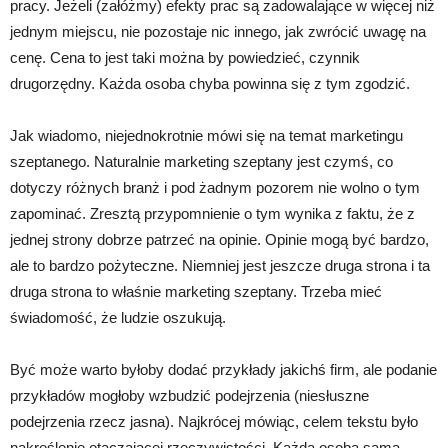
pracy. Jeżeli (załóżmy) efekty prac są zadowalające w więcej niż
jednym miejscu, nie pozostaje nic innego, jak zwrócić uwagę na
cenę. Cena to jest taki można by powiedzieć, czynnik
drugorzędny. Każda osoba chyba powinna się z tym zgodzić.
Jak wiadomo, niejednokrotnie mówi się na temat marketingu
szeptanego. Naturalnie marketing szeptany jest czymś, co
dotyczy różnych branż i pod żadnym pozorem nie wolno o tym
zapominać. Zresztą przypomnienie o tym wynika z faktu, że z
jednej strony dobrze patrzeć na opinie. Opinie mogą być bardzo,
ale to bardzo pożyteczne. Niemniej jest jeszcze druga strona i ta
druga strona to właśnie marketing szeptany. Trzeba mieć
świadomość, że ludzie oszukują.
Być może warto byłoby dodać przykłady jakichś firm, ale podanie
przykładów mogłoby wzbudzić podejrzenia (niesłuszne
podejrzenia rzecz jasna). Najkrócej mówiąc, celem tekstu było
nakreślenie otaczającej rzeczywistości. Każda osoba sama