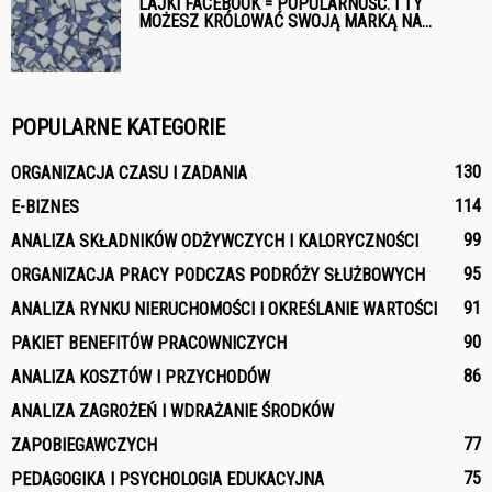
LAJKI FACEBOOK = POPULARNOŚĆ. I TY
MOŻESZ KRÓLOWAĆ SWOJĄ MARKĄ NA...
POPULARNE KATEGORIE
130
ORGANIZACJA CZASU I ZADANIA
114
E-BIZNES
99
ANALIZA SKŁADNIKÓW ODŻYWCZYCH I KALORYCZNOŚCI
95
ORGANIZACJA PRACY PODCZAS PODRÓŻY SŁUŻBOWYCH
91
ANALIZA RYNKU NIERUCHOMOŚCI I OKREŚLANIE WARTOŚCI
90
PAKIET BENEFITÓW PRACOWNICZYCH
86
ANALIZA KOSZTÓW I PRZYCHODÓW
ANALIZA ZAGROŻEŃ I WDRAŻANIE ŚRODKÓW
77
ZAPOBIEGAWCZYCH
75
PEDAGOGIKA I PSYCHOLOGIA EDUKACYJNA