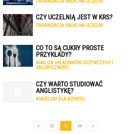
ORGANIZACJA NAUKI NA UCZELNI
CZY UCZELNIĄ JEST W KRS?
ORGANIZACJA NAUKI NA UCZELNI
CO TO SĄ CUKRY PROSTE
PRZYKŁADY?
ANALIZA SKŁADNIKÓW ODŻYWCZYCH I
KALORYCZNOŚCI
CZY WARTO STUDIOWAĆ
ANGLISTYKĘ?
ANGIELSKI DLA BIZNESU
32
33
34