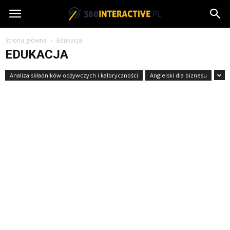
360interactive.pl
Strona główna
Edukacja
EDUKACJA
Analiza składników odżywczych i kaloryczności
Angielski dla biznesu