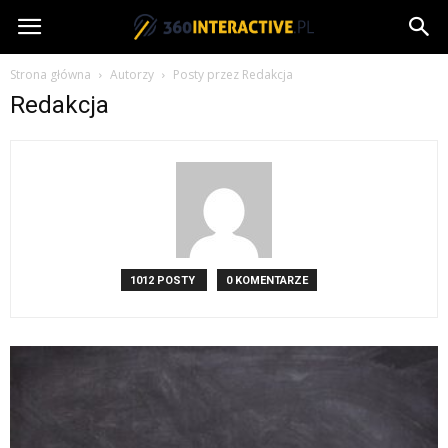
360interactive.pl
Strona główna
Autorzy
Posty przez Redakcja
Redakcja
1012 POSTY
0 KOMENTARZE