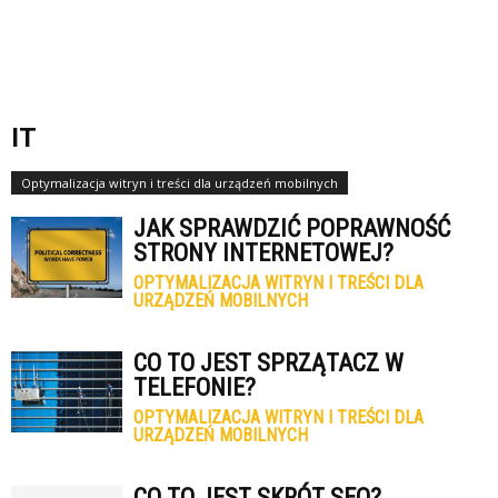
IT
Optymalizacja witryn i treści dla urządzeń mobilnych
JAK SPRAWDZIĆ POPRAWNOŚĆ
STRONY INTERNETOWEJ?
OPTYMALIZACJA WITRYN I TREŚCI DLA
URZĄDZEŃ MOBILNYCH
CO TO JEST SPRZĄTACZ W
TELEFONIE?
OPTYMALIZACJA WITRYN I TREŚCI DLA
URZĄDZEŃ MOBILNYCH
CO TO JEST SKRÓT SEO?