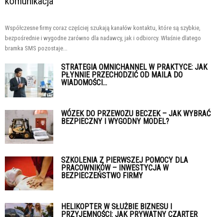
komunikacja
Współczesne firmy coraz częściej szukają kanałów kontaktu, które są szybkie,
bezpośrednie i wygodne zarówno dla nadawcy, jak i odbiorcy. Właśnie dlatego
bramka SMS pozostaje...
STRATEGIA OMNICHANNEL W PRAKTYCE: JAK
PŁYNNIE PRZECHODZIĆ OD MAILA DO
WIADOMOŚCI...
WÓZEK DO PRZEWOZU BECZEK – JAK WYBRAĆ
BEZPIECZNY I WYGODNY MODEL?
SZKOLENIA Z PIERWSZEJ POMOCY DLA
PRACOWNIKÓW – INWESTYCJA W
BEZPIECZEŃSTWO FIRMY
HELIKOPTER W SŁUŻBIE BIZNESU I
PRZYJEMNOŚCI: JAK PRYWATNY CZARTER