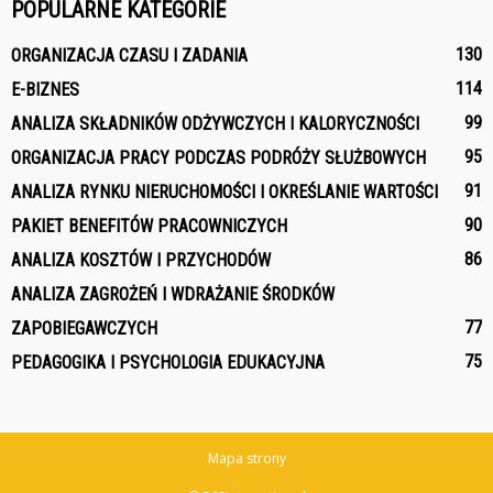
POPULARNE KATEGORIE
130
ORGANIZACJA CZASU I ZADANIA
114
E-BIZNES
99
ANALIZA SKŁADNIKÓW ODŻYWCZYCH I KALORYCZNOŚCI
95
ORGANIZACJA PRACY PODCZAS PODRÓŻY SŁUŻBOWYCH
91
ANALIZA RYNKU NIERUCHOMOŚCI I OKREŚLANIE WARTOŚCI
90
PAKIET BENEFITÓW PRACOWNICZYCH
86
ANALIZA KOSZTÓW I PRZYCHODÓW
ANALIZA ZAGROŻEŃ I WDRAŻANIE ŚRODKÓW
77
ZAPOBIEGAWCZYCH
75
PEDAGOGIKA I PSYCHOLOGIA EDUKACYJNA
Mapa strony