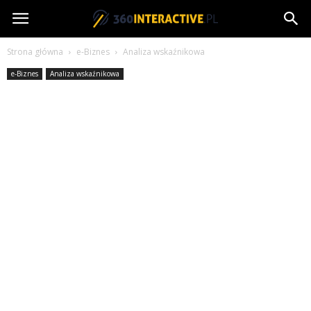
360interactive.pl
Strona główna
e-Biznes
Analiza wskaźnikowa
e-Biznes
Analiza wskaźnikowa