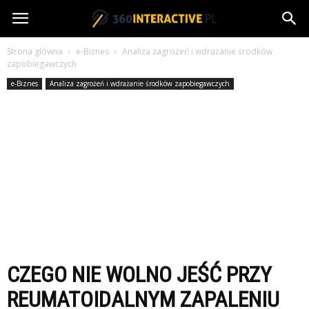
360interactive.pl
Strona główna
e-Biznes
Analiza zagrożeń i wdrażanie środków
zapobiegawczych
e-Biznes
Analiza zagrożeń i wdrażanie środków zapobiegawczych
CZEGO NIE WOLNO JEŚĆ PRZY
REUMATOIDALNYM ZAPALENIU