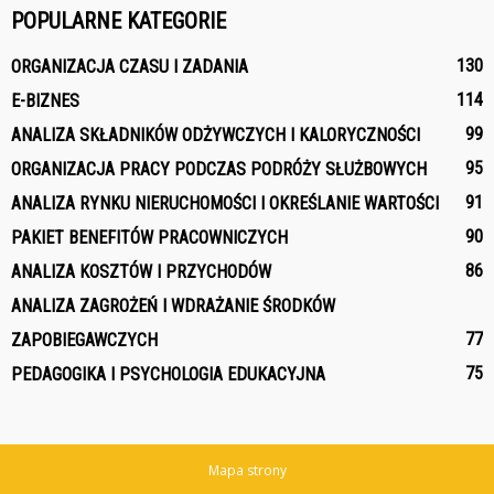
POPULARNE KATEGORIE
130
ORGANIZACJA CZASU I ZADANIA
114
E-BIZNES
99
ANALIZA SKŁADNIKÓW ODŻYWCZYCH I KALORYCZNOŚCI
95
ORGANIZACJA PRACY PODCZAS PODRÓŻY SŁUŻBOWYCH
91
ANALIZA RYNKU NIERUCHOMOŚCI I OKREŚLANIE WARTOŚCI
90
PAKIET BENEFITÓW PRACOWNICZYCH
86
ANALIZA KOSZTÓW I PRZYCHODÓW
ANALIZA ZAGROŻEŃ I WDRAŻANIE ŚRODKÓW
77
ZAPOBIEGAWCZYCH
75
PEDAGOGIKA I PSYCHOLOGIA EDUKACYJNA
Mapa strony