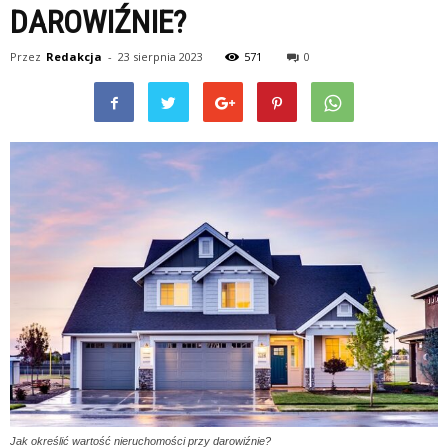
DAROWIŹNIE?
Przez
Redakcja
-
23 sierpnia 2023
571
0
Jak określić wartość nieruchomości przy darowiźnie?