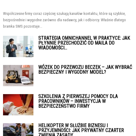
Współczesne firmy coraz częściej szukają kanałów kontaktu, które są szybkie,
bezpośrednie i wygodne zarówno dla nadawcy, jak i odbiorcy. Właśnie dlatego
bramka SMS pozostaje...
STRATEGIA OMNICHANNEL W PRAKTYCE: JAK
PŁYNNIE PRZECHODZIĆ OD MAILA DO
WIADOMOŚCI...
WÓZEK DO PRZEWOZU BECZEK – JAK WYBRAĆ
BEZPIECZNY I WYGODNY MODEL?
SZKOLENIA Z PIERWSZEJ POMOCY DLA
PRACOWNIKÓW – INWESTYCJA W
BEZPIECZEŃSTWO FIRMY
HELIKOPTER W SŁUŻBIE BIZNESU I
PRZYJEMNOŚCI: JAK PRYWATNY CZARTER
ZMIENIA ZASADY...