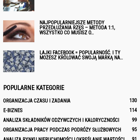
NAJPOPULARNIEJSZE METODY
PRZEDŁUŻANIA RZĘS – METODA 1:1,
WSZYSTKO CO MUSISZ O...
LAJKI FACEBOOK = POPULARNOŚĆ. I TY
MOŻESZ KRÓLOWAĆ SWOJĄ MARKĄ NA...
POPULARNE KATEGORIE
130
ORGANIZACJA CZASU I ZADANIA
114
E-BIZNES
99
ANALIZA SKŁADNIKÓW ODŻYWCZYCH I KALORYCZNOŚCI
95
ORGANIZACJA PRACY PODCZAS PODRÓŻY SŁUŻBOWYCH
91
ANALIZA RYNKU NIERUCHOMOŚCI I OKREŚLANIE WARTOŚCI