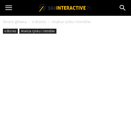
360interactive.pl
Strona główna
e-Biznes
Analiza rynku i trendów
e-Biznes
Analiza rynku i trendów