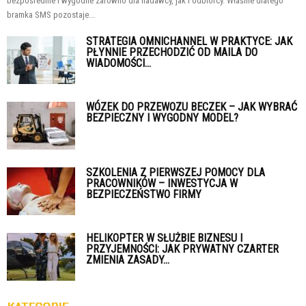
bezpośrednie i wygodne zarówno dla nadawcy, jak i odbiorcy. Właśnie dlatego
bramka SMS pozostaje...
STRATEGIA OMNICHANNEL W PRAKTYCE: JAK
PŁYNNIE PRZECHODZIĆ OD MAILA DO
WIADOMOŚCI...
WÓZEK DO PRZEWOZU BECZEK – JAK WYBRAĆ
BEZPIECZNY I WYGODNY MODEL?
SZKOLENIA Z PIERWSZEJ POMOCY DLA
PRACOWNIKÓW – INWESTYCJA W
BEZPIECZEŃSTWO FIRMY
HELIKOPTER W SŁUŻBIE BIZNESU I
PRZYJEMNOŚCI: JAK PRYWATNY CZARTER
ZMIENIA ZASADY...