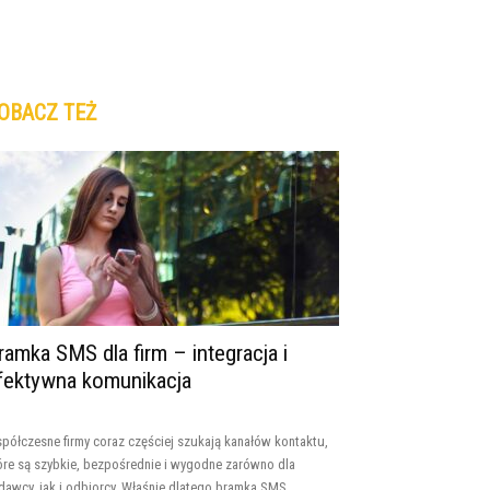
OBACZ TEŻ
ramka SMS dla firm – integracja i
fektywna komunikacja
półczesne firmy coraz częściej szukają kanałów kontaktu,
óre są szybkie, bezpośrednie i wygodne zarówno dla
dawcy, jak i odbiorcy. Właśnie dlatego bramka SMS