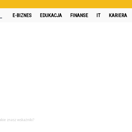
360interactive.pl
E-BIZNES
EDUKACJA
FINANSE
IT
KARIERA
akie znasz wskaźniki?