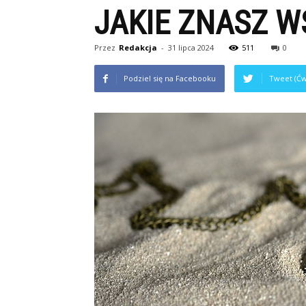
JAKIE ZNASZ W
Przez
Redakcja
-
31 lipca 2024
511
0
Podziel się na Facebooku
Tweet (Ćw