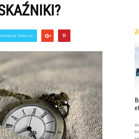
SKAŹNIKI?
Z
ierkaj) na Twitterze
B
e
Ws
kt
na