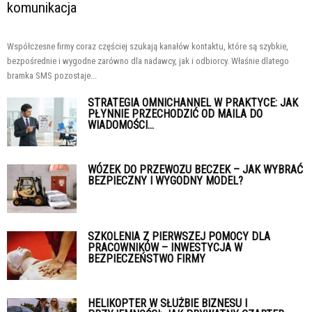
komunikacja
Współczesne firmy coraz częściej szukają kanałów kontaktu, które są szybkie,
bezpośrednie i wygodne zarówno dla nadawcy, jak i odbiorcy. Właśnie dlatego
bramka SMS pozostaje...
STRATEGIA OMNICHANNEL W PRAKTYCE: JAK
PŁYNNIE PRZECHODZIĆ OD MAILA DO
WIADOMOŚCI...
WÓZEK DO PRZEWOZU BECZEK – JAK WYBRAĆ
BEZPIECZNY I WYGODNY MODEL?
SZKOLENIA Z PIERWSZEJ POMOCY DLA
PRACOWNIKÓW – INWESTYCJA W
BEZPIECZEŃSTWO FIRMY
HELIKOPTER W SŁUŻBIE BIZNESU I