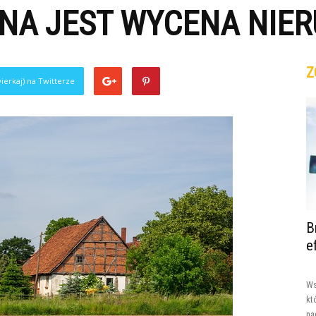
BNA JEST WYCENA NIE
Z
ierkaj) na Twitterze
B
e
Ws
kt
na