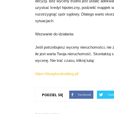
decyzji. Bez wyceny trudno jest ustalić adekw
uzyskać kredyt hipoteczny, podzielić majątek w
rozstrzygnąć spór sądowy. Dlatego warto skor
sytuacjach.
Wezwanie do działania:
Jeśli potrzebujesz wyceny nieruchomości, nie z
ile jest warta Twoja nieruchomość. Skontaktuj si
wycenę. Nie trać czasu, kliknij tutaj:
https://dwaplusdwablog.pl/
PODZIEL SIĘ
Facebook
Twit