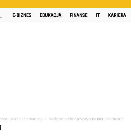
360interactive.pl
E-BIZNES
EDUKACJA
FINANSE
IT
KARIERA
ości i określanie wartości
Kiedy potrzebna jest wycena nieruchomości?