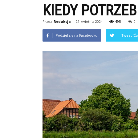
KIEDY POTRZE
Przez
Redakcja
-
21 kwietnia 2024
495
0
Podziel się na Facebooku
Tweet (Ćw