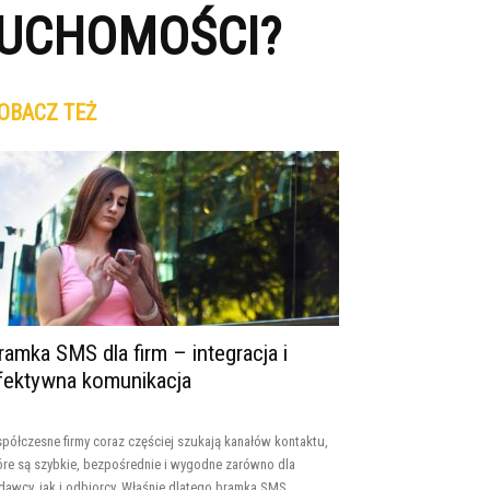
RUCHOMOŚCI?
OBACZ TEŻ
ramka SMS dla firm – integracja i
fektywna komunikacja
półczesne firmy coraz częściej szukają kanałów kontaktu,
óre są szybkie, bezpośrednie i wygodne zarówno dla
dawcy, jak i odbiorcy. Właśnie dlatego bramka SMS