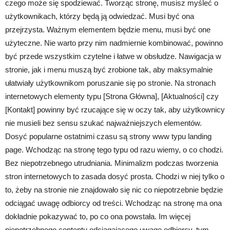
czego może się spodziewać. Tworząc stronę, musisz myśleć o
użytkownikach, którzy będą ją odwiedzać. Musi być ona
przejrzysta. Ważnym elementem będzie menu, musi być one
użyteczne. Nie warto przy nim nadmiernie kombinować, powinno
być przede wszystkim czytelne i łatwe w obsłudze. Nawigacja w
stronie, jak i menu muszą być zrobione tak, aby maksymalnie
ułatwiały użytkownikom poruszanie się po stronie. Na stronach
internetowych elementy typu [Strona Główna], [Aktualności] czy
[Kontakt] powinny być rzucające się w oczy tak, aby użytkownicy
nie musieli bez sensu szukać najważniejszych elementów.
Dosyć popularne ostatnimi czasu są strony www typu landing
page. Wchodząc na stronę tego typu od razu wiemy, o co chodzi.
Bez niepotrzebnego utrudniania. Minimalizm podczas tworzenia
stron internetowych to zasada dosyć prosta. Chodzi w niej tylko o
to, żeby na stronie nie znajdowało się nic co niepotrzebnie będzie
odciągać uwagę odbiorcy od treści. Wchodząc na stronę ma ona
dokładnie pokazywać to, po co ona powstała. Im więcej
niepotrzebnego contentu odciągającego uwagę odbiorcy, tym