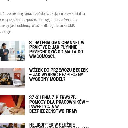
półczesne firmy coraz częściej szukają kanałów kontaktu,
óre są szybkie, bezpośrednie i wygodne zarówno dla
dawcy, jak i odbiorcy. Właśnie dlatego bramka SMS
zostaje...
STRATEGIA OMNICHANNEL W
PRAKTYCE: JAK PŁYNNIE
PRZECHODZIĆ OD MAILA DO
WIADOMOŚCI...
WÓZEK DO PRZEWOZU BECZEK
– JAK WYBRAĆ BEZPIECZNY I
WYGODNY MODEL?
SZKOLENIA Z PIERWSZEJ
POMOCY DLA PRACOWNIKÓW –
INWESTYCJA W
BEZPIECZEŃSTWO FIRMY
HELIKOPTER W SŁUŻBIE