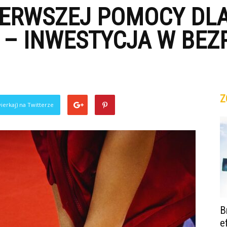
PIERWSZEJ POMOCY DL
– INWESTYCJA W BEZ
Z
ierkaj) na Twitterze
B
e