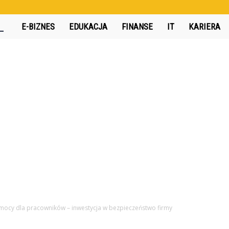
360interactive.pl
E-BIZNES
EDUKACJA
FINANSE
IT
KARIERA
omocy dla pracowników – inwestycja w bezpieczeństwo firmy