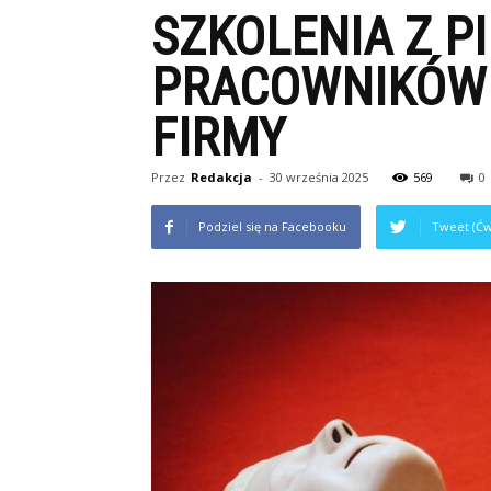
SZKOLENIA Z 
PRACOWNIKÓW 
FIRMY
Przez
Redakcja
-
30 września 2025
569
0
Podziel się na Facebooku
Tweet (Ćw