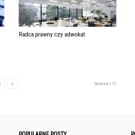
Radca prawny czy adwokat
1
Strona 8 z 11
POPULARNE POSTY
P