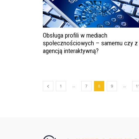
Obsługa profili w mediach
społecznościowych – samemu czy z
agencją interaktywną?
...
...
1
7
8
9
1