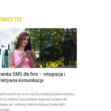
OBACZ TEŻ
ramka SMS dla firm – integracja i
fektywna komunikacja
półczesne firmy coraz częściej szukają kanałów kontaktu,
óre są szybkie, bezpośrednie i wygodne zarówno dla
dawcy, jak i odbiorcy. Właśnie dlatego bramka SMS
zostaje...