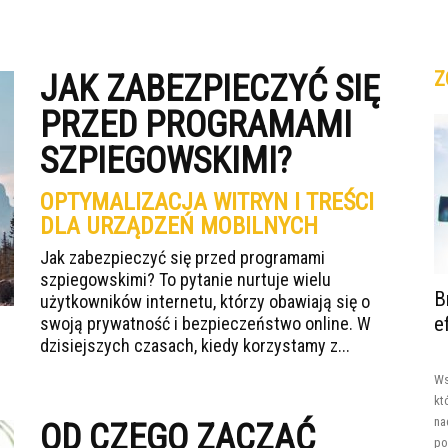
Z
JAK ZABEZPIECZYĆ SIĘ
PRZED PROGRAMAMI
SZPIEGOWSKIMI?
OPTYMALIZACJA WITRYN I TREŚCI
DLA URZĄDZEŃ MOBILNYCH
Jak zabezpieczyć się przed programami
szpiegowskimi? To pytanie nurtuje wielu
B
użytkowników internetu, którzy obawiają się o
e
swoją prywatność i bezpieczeństwo online. W
dzisiejszych czasach, kiedy korzystamy z...
Ws
kt
na
OD CZEGO ZACZĄĆ
po