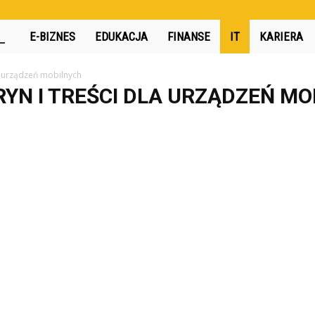
360interactive.pl
E-BIZNES
EDUKACJA
FINANSE
IT
KARIERA
la urządzeń mobilnych
YN I TREŚCI DLA URZĄDZEŃ M