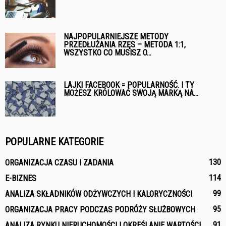
NAJPOPULARNIEJSZE METODY
PRZEDŁUŻANIA RZĘS – METODA 1:1,
WSZYSTKO CO MUSISZ O...
LAJKI FACEBOOK = POPULARNOŚĆ. I TY
MOŻESZ KRÓLOWAĆ SWOJĄ MARKĄ NA...
POPULARNE KATEGORIE
130
ORGANIZACJA CZASU I ZADANIA
114
E-BIZNES
99
ANALIZA SKŁADNIKÓW ODŻYWCZYCH I KALORYCZNOŚCI
95
ORGANIZACJA PRACY PODCZAS PODRÓŻY SŁUŻBOWYCH
91
ANALIZA RYNKU NIERUCHOMOŚCI I OKREŚLANIE WARTOŚCI