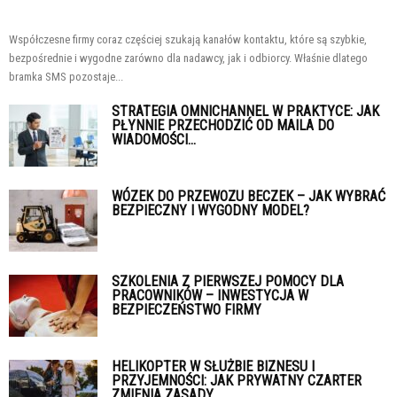
Współczesne firmy coraz częściej szukają kanałów kontaktu, które są szybkie,
bezpośrednie i wygodne zarówno dla nadawcy, jak i odbiorcy. Właśnie dlatego
bramka SMS pozostaje...
STRATEGIA OMNICHANNEL W PRAKTYCE: JAK
PŁYNNIE PRZECHODZIĆ OD MAILA DO
WIADOMOŚCI...
WÓZEK DO PRZEWOZU BECZEK – JAK WYBRAĆ
BEZPIECZNY I WYGODNY MODEL?
SZKOLENIA Z PIERWSZEJ POMOCY DLA
PRACOWNIKÓW – INWESTYCJA W
BEZPIECZEŃSTWO FIRMY
HELIKOPTER W SŁUŻBIE BIZNESU I
PRZYJEMNOŚCI: JAK PRYWATNY CZARTER
ZMIENIA ZASADY...