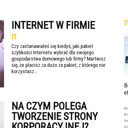
Z
INTERNET W FIRMIE
IT
Czy zastanawiałeś się kiedyś, jaki pakiet
szybkości Internetu wybrać dla swojego
gospodarstwa domowego lub firmy? Martwisz
się, że płacisz za dużo za pakiet, z którego nie
korzystasz...
B
e
NA CZYM POLEGA
Ws
TWORZENIE STRONY
kt
na
KORPORACYJNEJ?
po