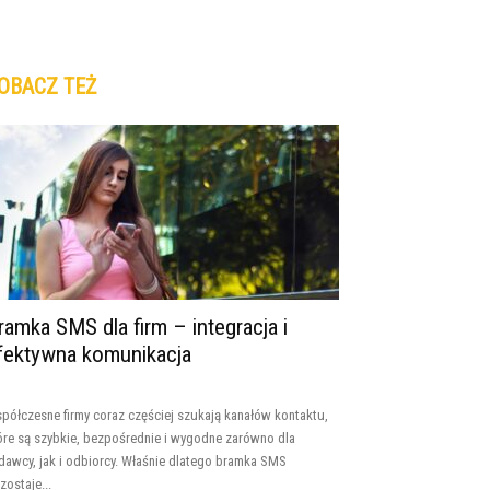
OBACZ TEŻ
ramka SMS dla firm – integracja i
fektywna komunikacja
półczesne firmy coraz częściej szukają kanałów kontaktu,
óre są szybkie, bezpośrednie i wygodne zarówno dla
dawcy, jak i odbiorcy. Właśnie dlatego bramka SMS
zostaje...