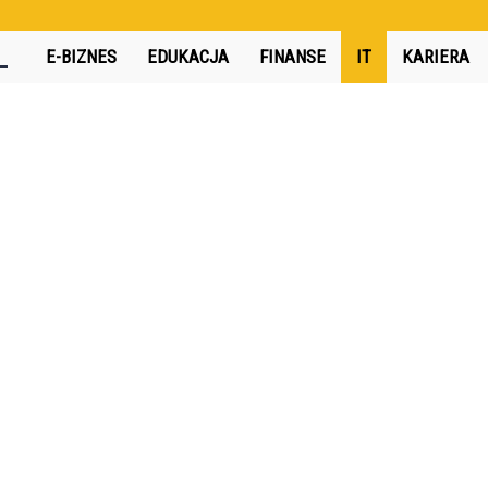
360interactive.pl
E-BIZNES
EDUKACJA
FINANSE
IT
KARIERA