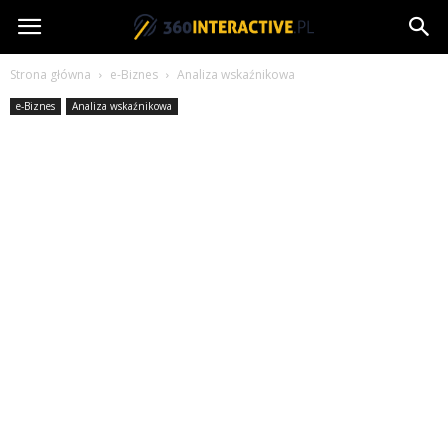
360interactive.pl
Strona główna
e-Biznes
Analiza wskaźnikowa
e-Biznes
Analiza wskaźnikowa