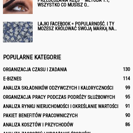
PRZEDŁUŻANIA RZĘS – METODA 1:1,
WSZYSTKO CO MUSISZ O...
LAJKI FACEBOOK = POPULARNOŚĆ. I TY
MOŻESZ KRÓLOWAĆ SWOJĄ MARKĄ NA...
POPULARNE KATEGORIE
130
ORGANIZACJA CZASU I ZADANIA
114
E-BIZNES
99
ANALIZA SKŁADNIKÓW ODŻYWCZYCH I KALORYCZNOŚCI
95
ORGANIZACJA PRACY PODCZAS PODRÓŻY SŁUŻBOWYCH
91
ANALIZA RYNKU NIERUCHOMOŚCI I OKREŚLANIE WARTOŚCI
90
PAKIET BENEFITÓW PRACOWNICZYCH
86
ANALIZA KOSZTÓW I PRZYCHODÓW