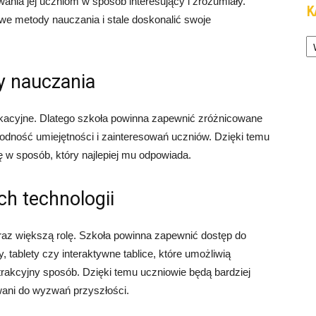
ania jej uczniom w sposób interesujący i zrozumiały.
K
we metody nauczania i stale doskonalić swoje
Ka
y nauczania
ukacyjne. Dlatego szkoła powinna zapewnić zróżnicowane
odność umiejętności i zainteresowań uczniów. Dzięki temu
ę w sposób, który najlepiej mu odpowiada.
h technologii
raz większą rolę. Szkoła powinna zapewnić dostęp do
 tablety czy interaktywne tablice, które umożliwią
rakcyjny sposób. Dzięki temu uczniowie będą bardziej
wani do wyzwań przyszłości.