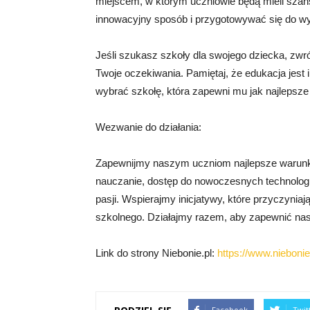
miejscem, w którym uczniowie będą mieli szan
innowacyjny sposób i przygotowywać się do w
Jeśli szukasz szkoły dla swojego dziecka, zwró
Twoje oczekiwania. Pamiętaj, że edukacja jest
wybrać szkołę, która zapewni mu jak najlepsze 
Wezwanie do działania:
Zapewnijmy naszym uczniom najlepsze warunki
nauczanie, dostęp do nowoczesnych technologii
pasji. Wspierajmy inicjatywy, które przyczyniaj
szkolnego. Działajmy razem, aby zapewnić na
Link do strony Niebonie.pl:
https://www.niebonie.
Facebook
Twit