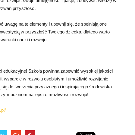
sę rozwijać swoje umiejętności i pasje, zdobywać wiedzę w
yzwań przyszłości.
ć uwagę na te elementy i upewnij się, że spełniają one
 inwestycją w przyszłość Twojego dziecka, dlatego warto
warunki nauki i rozwoju.
 edukacyjne! Szkoła powinna zapewnić wysokiej jakości
, wsparcie w rozwoju osobistym i umożliwić rozwijanie
ą się do tworzenia przyjaznego i inspirującego środowiska
szym uczniom najlepsze możliwości rozwoju!
pl/
ter