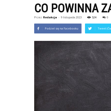
CO POWINNA Z
Przez
Redakcja
-
9 listopada 2023
524
0
Podziel się na Facebooku
Tweet (Ćw