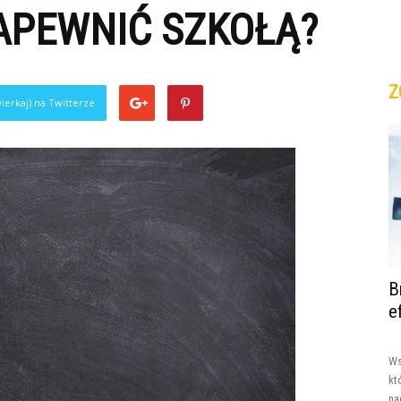
APEWNIĆ SZKOŁĄ?
Z
ierkaj) na Twitterze
B
e
Ws
kt
na