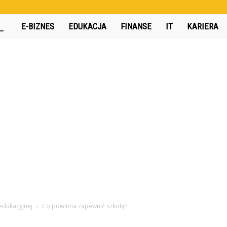
360interactive.pl
E-BIZNES
EDUKACJA
FINANSE
IT
KARIERA
edukacyjnej
Co powinna zapewnić szkołą?