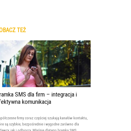
OBACZ TEŻ
ramka SMS dla firm – integracja i
fektywna komunikacja
półczesne firmy coraz częściej szukają kanałów kontaktu,
óre są szybkie, bezpośrednie i wygodne zarówno dla
dawcy, jak i odbiorcy. Właśnie dlatego bramka SMS