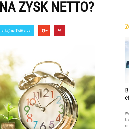
 NA ZYSK NETTO?
Z
ierkaj) na Twitterze
B
e
Ws
kt
na