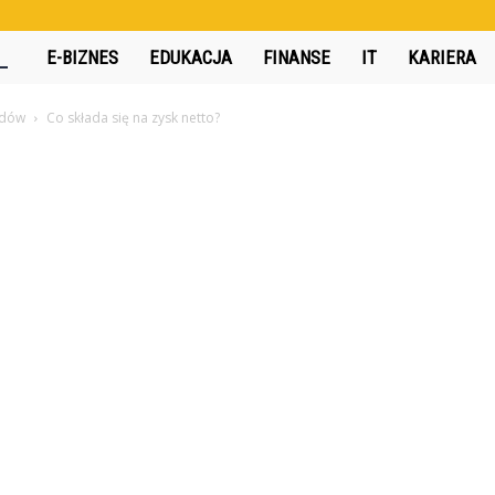
360interactive.pl
E-BIZNES
EDUKACJA
FINANSE
IT
KARIERA
odów
Co składa się na zysk netto?