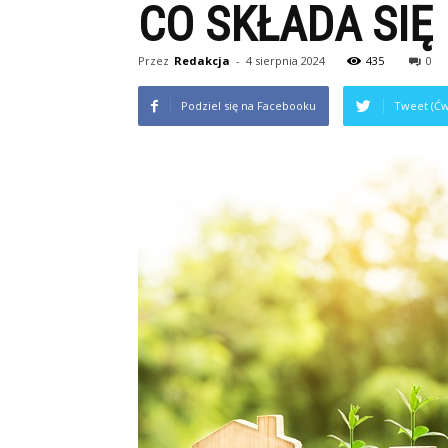
CO SKŁADA SIĘ
Przez
Redakcja
-
4 sierpnia 2024
435
0
Podziel się na Facebooku
Tweet (Ćw