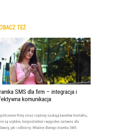
OBACZ TEŻ
ramka SMS dla firm – integracja i
fektywna komunikacja
półczesne firmy coraz częściej szukają kanałów kontaktu,
óre są szybkie, bezpośrednie i wygodne zarówno dla
dawcy, jak i odbiorcy. Właśnie dlatego bramka SMS