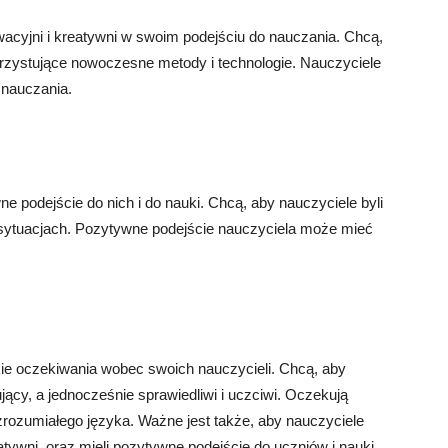
acyjni i kreatywni w swoim podejściu do nauczania. Chcą,
korzystujące nowoczesne metody i technologie. Nauczyciele
 nauczania.
e podejście do nich i do nauki. Chcą, aby nauczyciele byli
h sytuacjach. Pozytywne podejście nauczyciela może mieć
.
ie oczekiwania wobec swoich nauczycieli. Chcą, aby
ujący, a jednocześnie sprawiedliwi i uczciwi. Oczekują
 zrozumiałego języka. Ważne jest także, aby nauczyciele
eatywni, oraz mieli pozytywne podejście do uczniów i nauki.