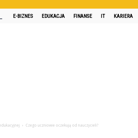
360interactive.pl
E-BIZNES
EDUKACJA
FINANSE
IT
KARIERA
edukacyjnej
Czego uczniowie oczekują od nauczycieli?