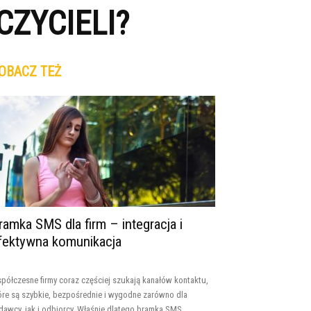
ZYCIELI?
OBACZ TEŻ
ramka SMS dla firm – integracja i
fektywna komunikacja
półczesne firmy coraz częściej szukają kanałów kontaktu,
óre są szybkie, bezpośrednie i wygodne zarówno dla
dawcy, jak i odbiorcy. Właśnie dlatego bramka SMS