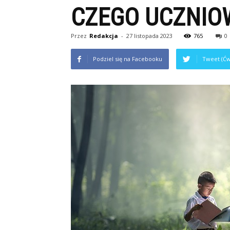
CZEGO UCZNIOW
Przez
Redakcja
-
27 listopada 2023
765
0
Podziel się na Facebooku
Tweet (Ćw