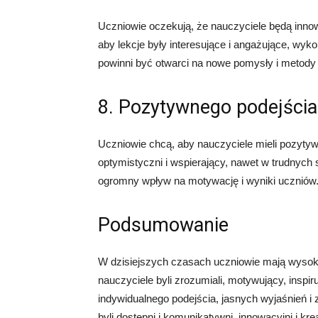
Uczniowie oczekują, że nauczyciele będą innow
aby lekcje były interesujące i angażujące, wy
powinni być otwarci na nowe pomysły i metody
8. Pozytywnego podejścia
Uczniowie chcą, aby nauczyciele mieli pozytywn
optymistyczni i wspierający, nawet w trudnyc
ogromny wpływ na motywację i wyniki uczniów
Podsumowanie
W dzisiejszych czasach uczniowie mają wysok
nauczyciele byli zrozumiali, motywujący, inspir
indywidualnego podejścia, jasnych wyjaśnień i
byli dostępni i komunikatywni, innowacyjni i kr