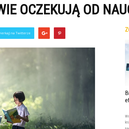
IE OCZEKUJĄ OD NAUC
Z
ierkaj) na Twitterze
B
e
Ws
kt
na