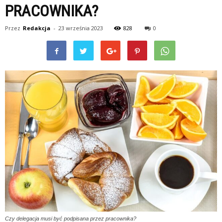
PRACOWNIKA?
Przez
Redakcja
-
23 września 2023
828
0
Czy delegacja musi być podpisana przez pracownika?