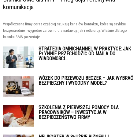
komunikacja
Współczesne firmy coraz częściej szukają kanałów kontaktu, które są szybkie,
bezpośrednie i wygodne zarówno dla nadawcy, jak i odbiorcy. Właśnie dlatego
bramka SMS pozostaje...
STRATEGIA OMNICHANNEL W PRAKTYCE: JAK
PŁYNNIE PRZECHODZIĆ OD MAILA DO
WIADOMOŚCI...
WÓZEK DO PRZEWOZU BECZEK – JAK WYBRAĆ
BEZPIECZNY I WYGODNY MODEL?
SZKOLENIA Z PIERWSZEJ POMOCY DLA
PRACOWNIKÓW – INWESTYCJA W
BEZPIECZEŃSTWO FIRMY
HELIKOPTER W SŁUŻBIE BIZNESU I