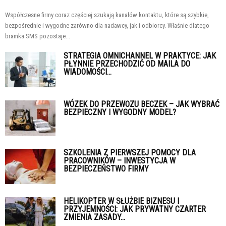
Współczesne firmy coraz częściej szukają kanałów kontaktu, które są szybkie,
bezpośrednie i wygodne zarówno dla nadawcy, jak i odbiorcy. Właśnie dlatego
bramka SMS pozostaje...
STRATEGIA OMNICHANNEL W PRAKTYCE: JAK
PŁYNNIE PRZECHODZIĆ OD MAILA DO
WIADOMOŚCI...
WÓZEK DO PRZEWOZU BECZEK – JAK WYBRAĆ
BEZPIECZNY I WYGODNY MODEL?
SZKOLENIA Z PIERWSZEJ POMOCY DLA
PRACOWNIKÓW – INWESTYCJA W
BEZPIECZEŃSTWO FIRMY
HELIKOPTER W SŁUŻBIE BIZNESU I
PRZYJEMNOŚCI: JAK PRYWATNY CZARTER
ZMIENIA ZASADY...