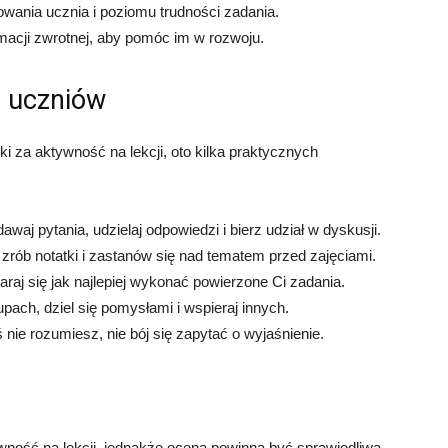
ania ucznia i poziomu trudności zadania.
macji zwrotnej, aby pomóc im w rozwoju.
a uczniów
ki za aktywność na lekcji, oto kilka praktycznych
waj pytania, udzielaj odpowiedzi i bierz udział w dyskusji.
y, zrób notatki i zastanów się nad tematem przed zajęciami.
raj się jak najlepiej wykonać powierzone Ci zadania.
pach, dziel się pomysłami i wspieraj innych.
 nie rozumiesz, nie bój się zapytać o wyjaśnienie.
ność na lekcji, jednakże ocena powinna być sprawiedliwa