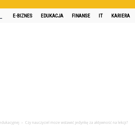
360interactive.pl
E-BIZNES
EDUKACJA
FINANSE
IT
KARIERA
edukacyjnej
Czy nauczyciel może wstawić jedynkę za aktywność na lekcji?