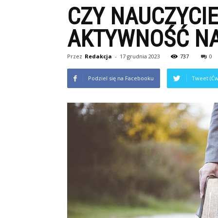
CZY NAUCZYCI
AKTYWNOŚĆ NA
Przez
Redakcja
-
17 grudnia 2023
737
0
Podziel się na Facebooku
Tweet (Ćw