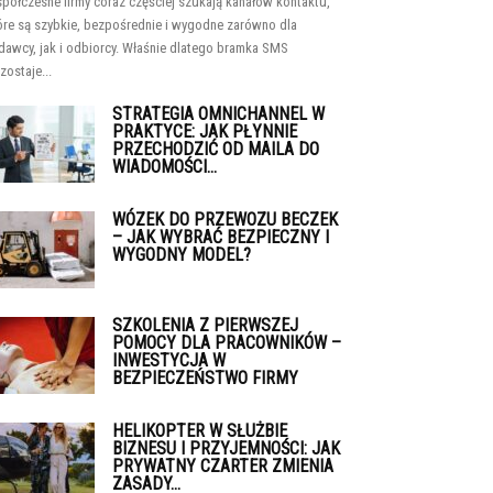
półczesne firmy coraz częściej szukają kanałów kontaktu,
óre są szybkie, bezpośrednie i wygodne zarówno dla
dawcy, jak i odbiorcy. Właśnie dlatego bramka SMS
zostaje...
STRATEGIA OMNICHANNEL W
PRAKTYCE: JAK PŁYNNIE
PRZECHODZIĆ OD MAILA DO
WIADOMOŚCI...
WÓZEK DO PRZEWOZU BECZEK
– JAK WYBRAĆ BEZPIECZNY I
WYGODNY MODEL?
SZKOLENIA Z PIERWSZEJ
POMOCY DLA PRACOWNIKÓW –
INWESTYCJA W
BEZPIECZEŃSTWO FIRMY
HELIKOPTER W SŁUŻBIE
BIZNESU I PRZYJEMNOŚCI: JAK
PRYWATNY CZARTER ZMIENIA
ZASADY...