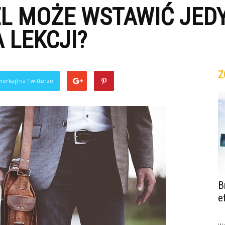
EL MOŻE WSTAWIĆ JED
 LEKCJI?
Z
ierkaj) na Twitterze
B
e