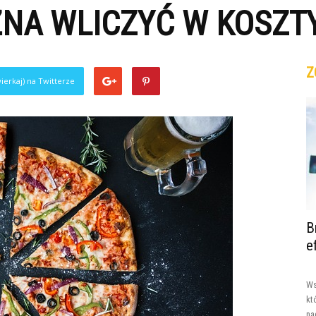
ŻNA WLICZYĆ W KOSZT
Z
ierkaj) na Twitterze
B
e
Ws
kt
na