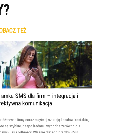
Y?
OBACZ TEŻ
ramka SMS dla firm – integracja i
fektywna komunikacja
półczesne firmy coraz częściej szukają kanałów kontaktu,
óre są szybkie, bezpośrednie i wygodne zarówno dla
dawcy, jak i odbiorcy. Właśnie dlatego bramka SMS