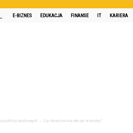
360interactive.pl
E-BIZNES
EDUKACJA
FINANSE
IT
KARIERA
as podróży służbowych
Czy obiad można wliczyć w koszty?