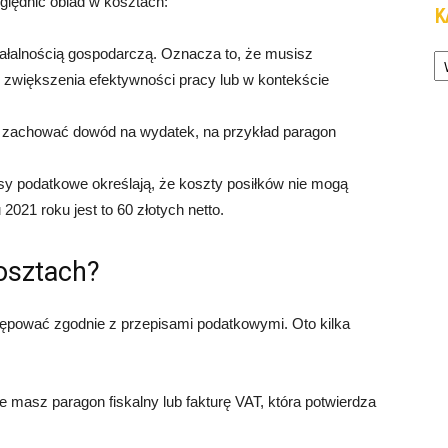
ględnić obiad w kosztach:
K
Ka
ałalnością gospodarczą. Oznacza to, że musisz
u zwiększenia efektywności pracy lub w kontekście
 zachować dowód na wydatek, na przykład paragon
sy podatkowe określają, że koszty posiłków nie mogą
021 roku jest to 60 złotych netto.
osztach?
ępować zgodnie z przepisami podatkowymi. Oto kilka
 masz paragon fiskalny lub fakturę VAT, która potwierdza