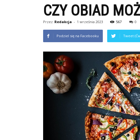
CZY OBIAD MO
Przez
Redakcja
-
1 września 2023
567
0
Podziel się na Facebooku
Tweet (Ćw