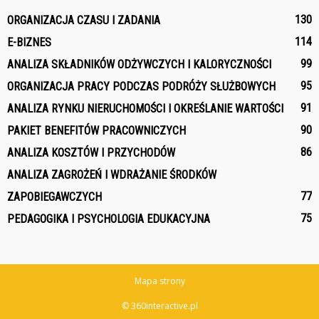
130
ORGANIZACJA CZASU I ZADANIA
114
E-BIZNES
99
ANALIZA SKŁADNIKÓW ODŻYWCZYCH I KALORYCZNOŚCI
95
ORGANIZACJA PRACY PODCZAS PODRÓŻY SŁUŻBOWYCH
91
ANALIZA RYNKU NIERUCHOMOŚCI I OKREŚLANIE WARTOŚCI
90
PAKIET BENEFITÓW PRACOWNICZYCH
86
ANALIZA KOSZTÓW I PRZYCHODÓW
ANALIZA ZAGROŻEŃ I WDRAŻANIE ŚRODKÓW
77
ZAPOBIEGAWCZYCH
75
PEDAGOGIKA I PSYCHOLOGIA EDUKACYJNA
Mapa strony
© 360interactive.pl