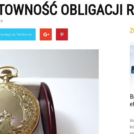
TOWNOŚĆ OBLIGACJI R
0
Z
ierkaj) na Twitterze
B
e
Ws
kt
na