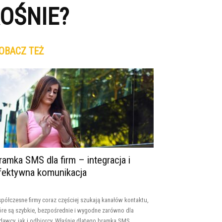
OŚNIE?
OBACZ TEŻ
ramka SMS dla firm – integracja i
fektywna komunikacja
półczesne firmy coraz częściej szukają kanałów kontaktu,
óre są szybkie, bezpośrednie i wygodne zarówno dla
dawcy, jak i odbiorcy. Właśnie dlatego bramka SMS