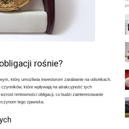
po
bligacji rośnie?
wym, który umożliwia inwestorom zarabianie na odsetkach.
 czynników, które wpływają na atrakcyjność tych
zrost rentowności obligacji, co budzi zainteresowanie
zyczynom tego zjawiska.
wych