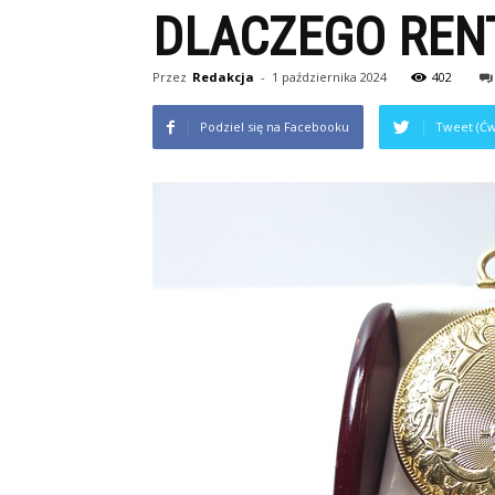
DLACZEGO REN
Przez
Redakcja
-
1 października 2024
402
Podziel się na Facebooku
Tweet (Ćw