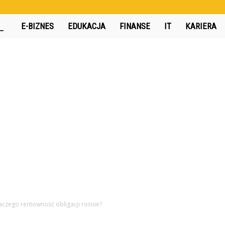
360interactive.pl
E-BIZNES
EDUKACJA
FINANSE
IT
KARIERA
aczego rentowność obligacji rośnie?