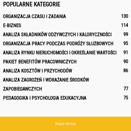
POPULARNE KATEGORIE
130
ORGANIZACJA CZASU I ZADANIA
114
E-BIZNES
99
ANALIZA SKŁADNIKÓW ODŻYWCZYCH I KALORYCZNOŚCI
95
ORGANIZACJA PRACY PODCZAS PODRÓŻY SŁUŻBOWYCH
91
ANALIZA RYNKU NIERUCHOMOŚCI I OKREŚLANIE WARTOŚCI
90
PAKIET BENEFITÓW PRACOWNICZYCH
86
ANALIZA KOSZTÓW I PRZYCHODÓW
ANALIZA ZAGROŻEŃ I WDRAŻANIE ŚRODKÓW
77
ZAPOBIEGAWCZYCH
75
PEDAGOGIKA I PSYCHOLOGIA EDUKACYJNA
Mapa strony