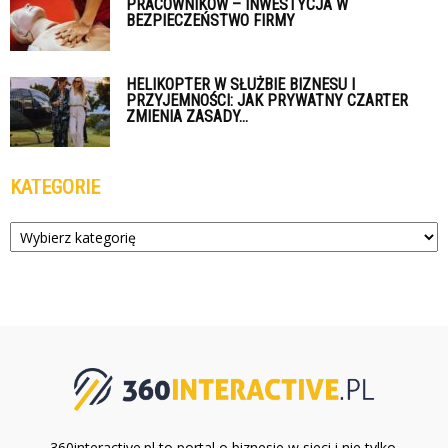
PRACOWNIKÓW – INWESTYCJA W
BEZPIECZEŃSTWO FIRMY
HELIKOPTER W SŁUŻBIE BIZNESU I
PRZYJEMNOŚCI: JAK PRYWATNY CZARTER
ZMIENIA ZASADY...
KATEGORIE
Kategorie
360interactive.pl to portal o biznesie w sieci i nie tylko.