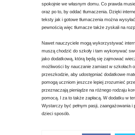
spokojnie we własnym domu. Co prawda musieli
oraz po to, by oddać tłumaczenia. Dzięki inter
teksty jak i gotowe tłumaczenia można wysyłać
pewnością więc tłumacze także zyskali na rozp
Nawet nauczyciele mogą wykorzystywać interne
muszą chodzić do szkoły i tam wykonywać swoj
jako dodatkową, którą będą się zajmować wiecz
możliwości by nauczanie zamiast w szkołach od
przeszkodzie, aby udostępniać dodatkowe mate
pomogą uczniom jeszcze lepiej zrozumieć przer
przeznaczają pieniądze na różnego rodzaju kore
pomocą. I za to także zapłacą. W dodatku w ten
Wystarczy być pełnym pasji, zaangażowania i 
dzieci sposób.