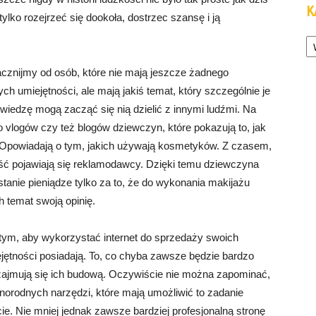
K
ylko rozejrzeć się dookoła, dostrzec szansę i ją
Ka
acznijmy od osób, które nie mają jeszcze żadnego
 umiejętności, ale mają jakiś temat, który szczególnie je
ś wiedzę mogą zacząć się nią dzielić z innymi ludźmi. Na
 vlogów czy też blogów dziewczyn, które pokazują to, jak
ć. Opowiadają o tym, jakich używają kosmetyków. Z czasem,
ść pojawiają się reklamodawcy. Dzięki temu dziewczyna
tanie pieniądze tylko za to, że do wykonania makijażu
h temat swoją opinię.
ym, aby wykorzystać internet do sprzedaży swoich
iejętności posiadają. To, co chyba zawsze będzie bardzo
e zajmują się ich budową. Oczywiście nie można zapominać,
żnorodnych narzędzi, które mają umożliwić to zadanie
e. Nie mniej jednak zawsze bardziej profesjonalną stronę