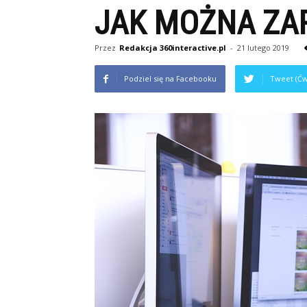
JAK MOŻNA ZAR
Przez
Redakcja 360interactive.pl
-
21 lutego 2019
Podziel się na Facebooku
Tweet (Ćw