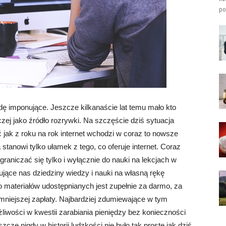
po
wdę imponujące. Jeszcze kilkanaście lat temu mało kto
zej jako źródło rozrywki. Na szczęście dziś sytuacja
jak z roku na rok internet wchodzi w coraz to nowsze
stanowi tylko ułamek z tego, co oferuje internet. Coraz
graniczać się tylko i wyłącznie do nauki na lekcjach w
ujące nas dziedziny wiedzy i nauki na własną rękę
 materiałów udostępnianych jest zupełnie za darmo, za
 mniejszej zapłaty. Najbardziej zdumiewające w tym
ożliwości w kwestii zarabiania pieniędzy bez konieczności
ze nigdy w historii ludzkości nie było tak proste jak dziś