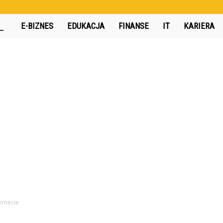
360interactive.pl
E-BIZNES
EDUKACJA
FINANSE
IT
KARIERA
ernecie