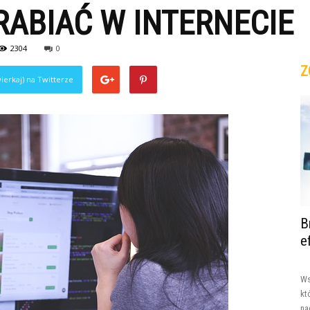
ABIAĆ W INTERNECIE
2304
0
Z
ierkaj) na Twitterze
B
e
Ws
kt
na