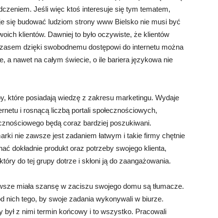
zeniem. Jeśli więc ktoś interesuje się tym tematem,
je się budować ludziom strony www Bielsko nie musi być
ch klientów. Dawniej to było oczywiste, że klientów
czasem dzięki swobodnemu dostępowi do internetu można
, a nawet na całym świecie, o ile bariera językowa nie
y, które posiadają wiedzę z zakresu marketingu. Wydaje
rnetu i rosnącą liczbą portali społecznościowych,
łecznościowego będą coraz bardziej poszukiwani.
rki nie zawsze jest zadaniem łatwym i takie firmy chętnie
nać dokładnie produkt oraz potrzeby swojego klienta,
tóry do tej grupy dotrze i skłoni ją do zaangażowania.
wsze miała szansę w zaciszu swojego domu są tłumacze.
d nich tego, by swoje zadania wykonywali w biurze.
y był z nimi termin końcowy i to wszystko. Pracowali