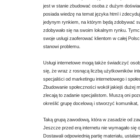
jest w stanie zbudować osoba z dużym doświadc
posiada wiedzę na temat języka html i zdecydu
jedynym rynkiem, na którym będą zdobywać swoi
zdobywało się na swoim lokalnym rynku. Tym
swoje usługi zaoferować klientom w całej Polsce
stanowi problemu.
Usługi internetowe mogą także świadczyć osob
się, że wraz z rosnącą liczbą użytkowników inte
specjaliści od marketingu internetowego i spo
Zbudowanie społeczności wokół jakiejś dużej ma
zlecają to zadanie specjalistom. Muszą oni poz
określić grupę docelową i stworzyć komunikat, k
Taką grupą zawodową, która w zasadzie od za
Jeszcze przed erą internetu nie wymagało się o
Dostawali odpowiednią partię materiału, ustalan