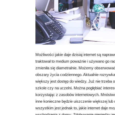
Możliwości jakie daje dzisiaj internet są napra
traktował to medium poważnie i używano go rac
zmieniła się diametralnie. Możemy obserwować 
obszary życia codziennego. Aktualnie rozrywka 
większy jest dostęp do wiedzy. Już nie trzeba o
szkole czy na uczelni. Można pogłębiać interes
korzystając z zasobów internetowych. Mnóstwo
inne konieczne będzie uiszczenie większej lub
wszystkim jest jednak to, jakie internet daje m
wychodzenia z domu. Zdobywanie pieniędzy jeszc