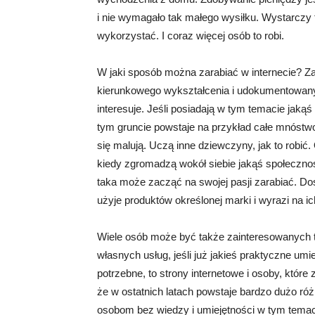
i nie wymagało tak małego wysiłku. Wystarczy t
wykorzystać. I coraz więcej osób to robi.
W jaki sposób można zarabiać w internecie? Z
kierunkowego wykształcenia i udokumentowanych
interesuje. Jeśli posiadają w tym temacie jaką
tym gruncie powstaje na przykład całe mnóstwo
się malują. Uczą inne dziewczyny, jak to robi
kiedy zgromadzą wokół siebie jakąś społeczno
taka może zacząć na swojej pasji zarabiać. Dos
użyje produktów określonej marki i wyrazi na ic
Wiele osób może być także zainteresowanych t
własnych usług, jeśli już jakieś praktyczne um
potrzebne, to strony internetowe i osoby, któr
że w ostatnich latach powstaje bardzo dużo ró
osobom bez wiedzy i umiejętności w tym temaci