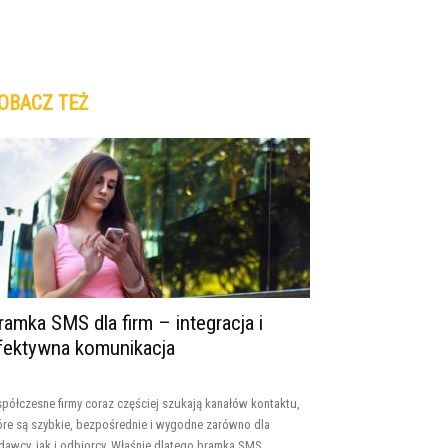
OBACZ TEŻ
ramka SMS dla firm – integracja i
fektywna komunikacja
półczesne firmy coraz częściej szukają kanałów kontaktu,
óre są szybkie, bezpośrednie i wygodne zarówno dla
dawcy, jak i odbiorcy. Właśnie dlatego bramka SMS