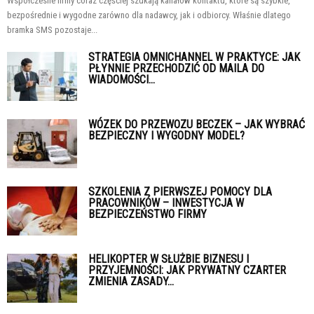
Współczesne firmy coraz częściej szukają kanałów kontaktu, które są szybkie,
bezpośrednie i wygodne zarówno dla nadawcy, jak i odbiorcy. Właśnie dlatego
bramka SMS pozostaje...
STRATEGIA OMNICHANNEL W PRAKTYCE: JAK
PŁYNNIE PRZECHODZIĆ OD MAILA DO
WIADOMOŚCI...
WÓZEK DO PRZEWOZU BECZEK – JAK WYBRAĆ
BEZPIECZNY I WYGODNY MODEL?
SZKOLENIA Z PIERWSZEJ POMOCY DLA
PRACOWNIKÓW – INWESTYCJA W
BEZPIECZEŃSTWO FIRMY
HELIKOPTER W SŁUŻBIE BIZNESU I
PRZYJEMNOŚCI: JAK PRYWATNY CZARTER
ZMIENIA ZASADY...