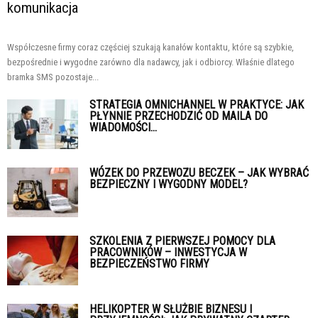
komunikacja
Współczesne firmy coraz częściej szukają kanałów kontaktu, które są szybkie,
bezpośrednie i wygodne zarówno dla nadawcy, jak i odbiorcy. Właśnie dlatego
bramka SMS pozostaje...
STRATEGIA OMNICHANNEL W PRAKTYCE: JAK
PŁYNNIE PRZECHODZIĆ OD MAILA DO
WIADOMOŚCI...
WÓZEK DO PRZEWOZU BECZEK – JAK WYBRAĆ
BEZPIECZNY I WYGODNY MODEL?
SZKOLENIA Z PIERWSZEJ POMOCY DLA
PRACOWNIKÓW – INWESTYCJA W
BEZPIECZEŃSTWO FIRMY
HELIKOPTER W SŁUŻBIE BIZNESU I