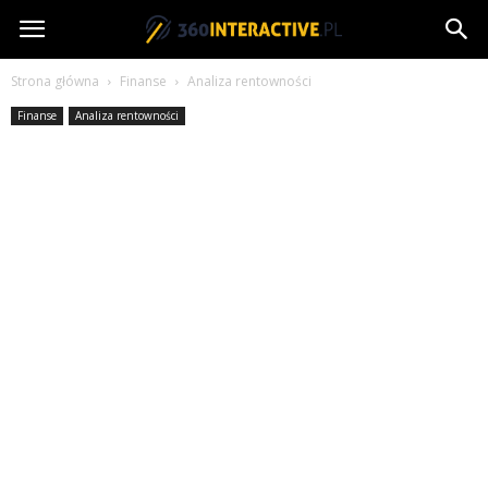
360interactive.pl
Strona główna
Finanse
Analiza rentowności
Finanse
Analiza rentowności