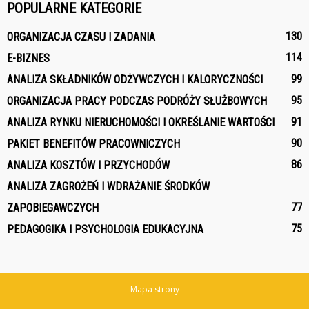
POPULARNE KATEGORIE
130
ORGANIZACJA CZASU I ZADANIA
114
E-BIZNES
99
ANALIZA SKŁADNIKÓW ODŻYWCZYCH I KALORYCZNOŚCI
95
ORGANIZACJA PRACY PODCZAS PODRÓŻY SŁUŻBOWYCH
91
ANALIZA RYNKU NIERUCHOMOŚCI I OKREŚLANIE WARTOŚCI
90
PAKIET BENEFITÓW PRACOWNICZYCH
86
ANALIZA KOSZTÓW I PRZYCHODÓW
ANALIZA ZAGROŻEŃ I WDRAŻANIE ŚRODKÓW
77
ZAPOBIEGAWCZYCH
75
PEDAGOGIKA I PSYCHOLOGIA EDUKACYJNA
Mapa strony