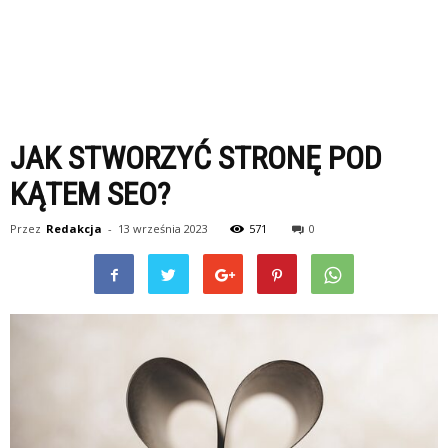
JAK STWORZYĆ STRONĘ POD
KĄTEM SEO?
Przez
Redakcja
-
13 września 2023
571
0