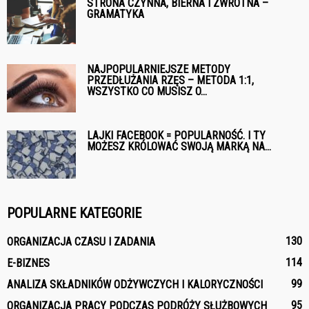
STRONA CZYNNA, BIERNA I ZWROTNA –
GRAMATYKA
NAJPOPULARNIEJSZE METODY
PRZEDŁUŻANIA RZĘS – METODA 1:1,
WSZYSTKO CO MUSISZ O...
LAJKI FACEBOOK = POPULARNOŚĆ. I TY
MOŻESZ KRÓLOWAĆ SWOJĄ MARKĄ NA...
POPULARNE KATEGORIE
130
ORGANIZACJA CZASU I ZADANIA
114
E-BIZNES
99
ANALIZA SKŁADNIKÓW ODŻYWCZYCH I KALORYCZNOŚCI
95
ORGANIZACJA PRACY PODCZAS PODRÓŻY SŁUŻBOWYCH