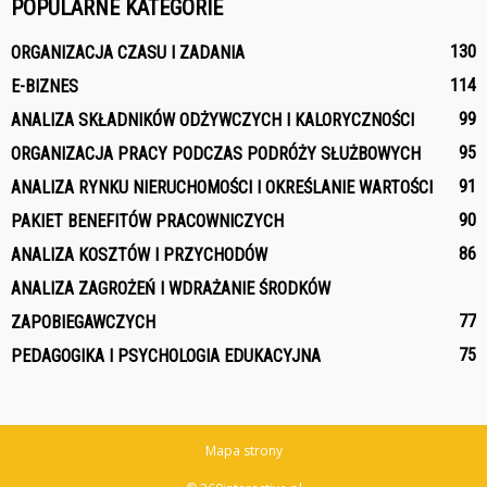
POPULARNE KATEGORIE
130
ORGANIZACJA CZASU I ZADANIA
114
E-BIZNES
99
ANALIZA SKŁADNIKÓW ODŻYWCZYCH I KALORYCZNOŚCI
95
ORGANIZACJA PRACY PODCZAS PODRÓŻY SŁUŻBOWYCH
91
ANALIZA RYNKU NIERUCHOMOŚCI I OKREŚLANIE WARTOŚCI
90
PAKIET BENEFITÓW PRACOWNICZYCH
86
ANALIZA KOSZTÓW I PRZYCHODÓW
ANALIZA ZAGROŻEŃ I WDRAŻANIE ŚRODKÓW
77
ZAPOBIEGAWCZYCH
75
PEDAGOGIKA I PSYCHOLOGIA EDUKACYJNA
Mapa strony