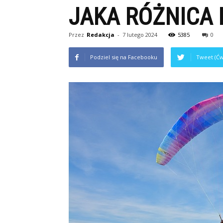
JAKA RÓŻNICA 
Przez
Redakcja
-
7 lutego 2024
5385
0
Podziel się na Facebooku
Tweet (Ćw