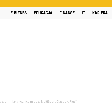
360interactive.pl
E-BIZNES
EDUKACJA
FINANSE
IT
KARIERA
iczych
Jaka różnica między MultiSport Classic A Plus?