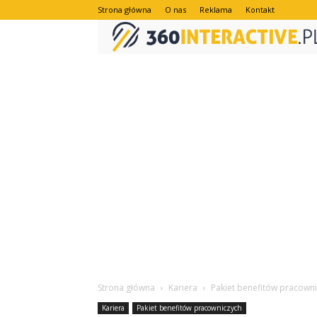
Strona główna
O nas
Reklama
Kontakt
Strona główna
Kariera
Pakiet benefitów pracown
Kariera
Pakiet benefitów pracowniczych