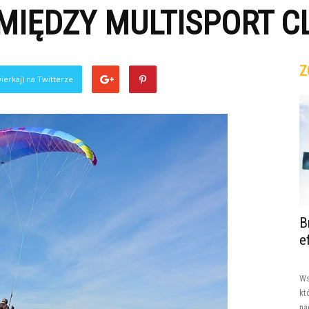
MIĘDZY MULTISPORT CL
Z
ierkaj) na Twitterze
B
e
Ws
kt
na