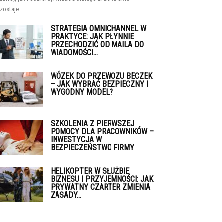
zostaje...
STRATEGIA OMNICHANNEL W
PRAKTYCE: JAK PŁYNNIE
PRZECHODZIĆ OD MAILA DO
WIADOMOŚCI...
WÓZEK DO PRZEWOZU BECZEK
– JAK WYBRAĆ BEZPIECZNY I
WYGODNY MODEL?
SZKOLENIA Z PIERWSZEJ
POMOCY DLA PRACOWNIKÓW –
INWESTYCJA W
BEZPIECZEŃSTWO FIRMY
HELIKOPTER W SŁUŻBIE
BIZNESU I PRZYJEMNOŚCI: JAK
PRYWATNY CZARTER ZMIENIA
ZASADY...