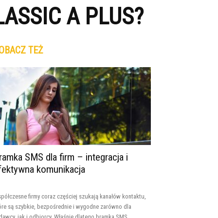
ASSIC A PLUS?
OBACZ TEŻ
ramka SMS dla firm – integracja i
fektywna komunikacja
półczesne firmy coraz częściej szukają kanałów kontaktu,
óre są szybkie, bezpośrednie i wygodne zarówno dla
dawcy, jak i odbiorcy. Właśnie dlatego bramka SMS