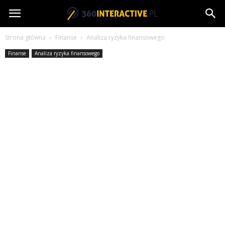
360interactive.pl
Strona główna
Finanse
Analiza ryzyka finansowego
Finanse
Analiza ryzyka finansowego