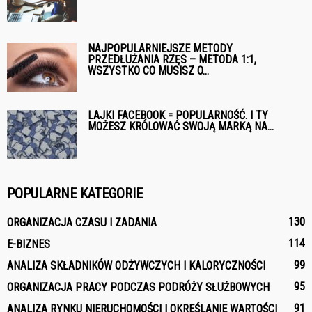
NAJPOPULARNIEJSZE METODY
PRZEDŁUŻANIA RZĘS – METODA 1:1,
WSZYSTKO CO MUSISZ O...
LAJKI FACEBOOK = POPULARNOŚĆ. I TY
MOŻESZ KRÓLOWAĆ SWOJĄ MARKĄ NA...
POPULARNE KATEGORIE
130
ORGANIZACJA CZASU I ZADANIA
114
E-BIZNES
99
ANALIZA SKŁADNIKÓW ODŻYWCZYCH I KALORYCZNOŚCI
95
ORGANIZACJA PRACY PODCZAS PODRÓŻY SŁUŻBOWYCH
91
ANALIZA RYNKU NIERUCHOMOŚCI I OKREŚLANIE WARTOŚCI