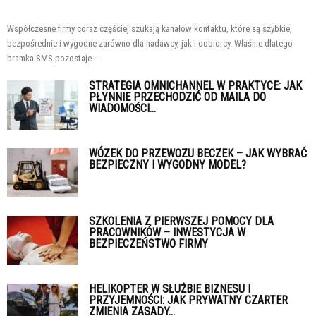
Współczesne firmy coraz częściej szukają kanałów kontaktu, które są szybkie,
bezpośrednie i wygodne zarówno dla nadawcy, jak i odbiorcy. Właśnie dlatego
bramka SMS pozostaje...
STRATEGIA OMNICHANNEL W PRAKTYCE: JAK
PŁYNNIE PRZECHODZIĆ OD MAILA DO
WIADOMOŚCI...
WÓZEK DO PRZEWOZU BECZEK – JAK WYBRAĆ
BEZPIECZNY I WYGODNY MODEL?
SZKOLENIA Z PIERWSZEJ POMOCY DLA
PRACOWNIKÓW – INWESTYCJA W
BEZPIECZEŃSTWO FIRMY
HELIKOPTER W SŁUŻBIE BIZNESU I
PRZYJEMNOŚCI: JAK PRYWATNY CZARTER
ZMIENIA ZASADY...